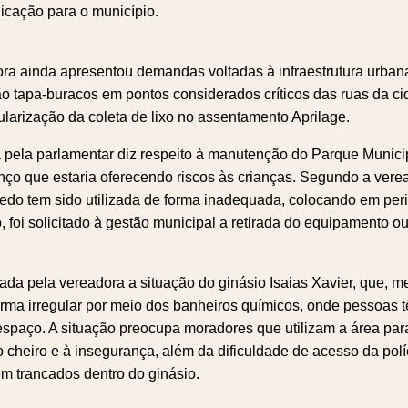
icação para o município.
ra ainda apresentou demandas voltadas à infraestrutura urbana
o tapa-buracos em pontos considerados críticos das ruas da ci
larização da coleta de lixo no assentamento Aprilage.
 pela parlamentar diz respeito à manutenção do Parque Munici
ço que estaria oferecendo riscos às crianças. Segundo a verea
uedo tem sido utilizada de forma inadequada, colocando em per
, foi solicitado à gestão municipal a retirada do equipamento o
cada pela vereadora a situação do ginásio Isaias Xavier, que, m
ma irregular por meio dos banheiros químicos, onde pessoas t
 espaço. A situação preocupa moradores que utilizam a área para
 cheiro e à insegurança, além da dificuldade de acesso da políc
m trancados dentro do ginásio.