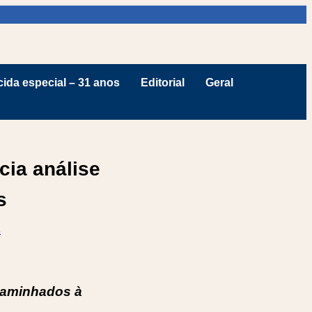
ida especial – 31 anos
Editorial
Geral
cia análise
s
s
caminhados à