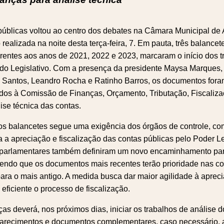
públicas voltou ao centro dos debates na Câmara Municipal de
ealizada na noite desta terça-feira, 7. Em pauta, três balancete
rentes aos anos de 2021, 2022 e 2023, marcaram o início dos t
e do Legislativo. Com a presença da presidente Maysa Marques
Santos, Leandro Rocha e Ratinho Barros, os documentos for
dos à Comissão de Finanças, Orçamento, Tributação, Fiscaliza
ise técnica das contas.
 balancetes segue uma exigência dos órgãos de controle, com
 a apreciação e fiscalização das contas públicas pelo Poder Le
 parlamentares também definiram um novo encaminhamento par
cendo que os documentos mais recentes terão prioridade nas c
ara o mais antigo. A medida busca dar maior agilidade à aprec
 eficiente o processo de fiscalização.
s deverá, nos próximos dias, iniciar os trabalhos de análise 
clarecimentos e documentos complementares, caso necessário, 