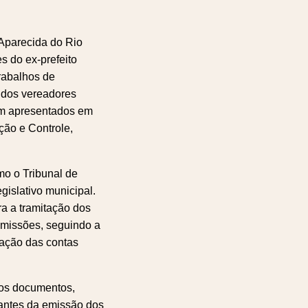
 Aparecida do Rio
s do ex-prefeito
rabalhos de
, dos vereadores
am apresentados em
ção e Controle,
o o Tribunal de
gislativo municipal.
a a tramitação dos
omissões, seguindo a
iação das contas
dos documentos,
antes da emissão dos