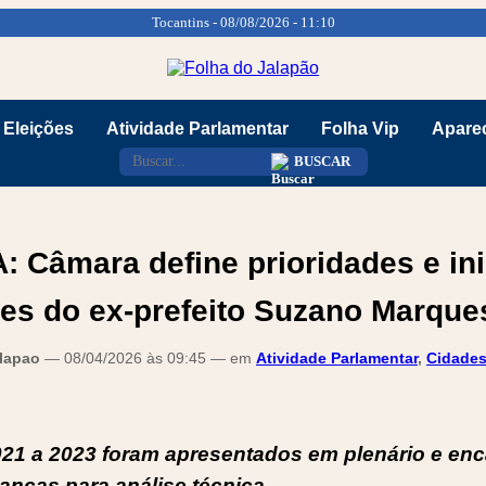
Tocantins - 08/08/2026 - 11:10
Eleições
Atividade Parlamentar
Folha Vip
Aparec
BUSCAR
Câmara define prioridades e ini
tes do ex-prefeito Suzano Marque
alapao
— 08/04/2026 às 09:45 — em
Atividade Parlamentar
,
Cidade
021 a 2023 foram apresentados em plenário e en
anças para análise técnica