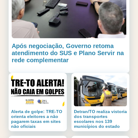
Após negociação, Governo retoma
atendimento do SUS e Plano Servir na
rede complementar
Alerta de golpe: TRE-TO
Detran/TO realiza vistoria
orienta eleitores a não
dos transportes
pagarem taxas em sites
escolares nos 139
não oficiais
municípios do estado