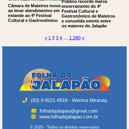
Público recorde marca
Câmara de Mateiros inova
encerramento do 4º
ao levar atendimentos em
Festival Cultural e
estande ao 4º Festival
Gastronômico de Mateiros
Cultural e Gastronômico
e consolida evento entre
os maiores do Jalapão
Paginação
«
1
2
3
4
…
1.280
»
de
posts
(63) 9 9221-6519 - Wenina Miranda
folhadojalapao@gmail.com
www.folhadojalapao.com.br
© 2026 - Todos os direitos reservados