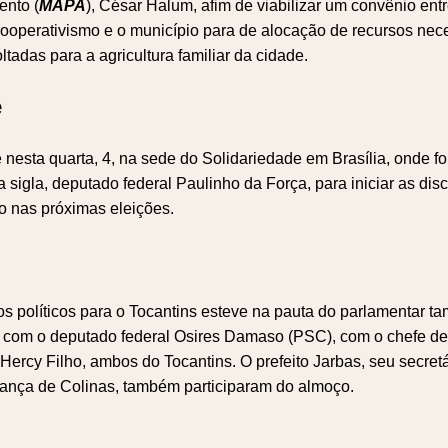
ento (
MAPA
), César Halum, afim de viabilizar um convênio entr
e cooperativismo e o município para de alocação de recursos nec
tadas para a agricultura familiar da cidade.
e
nesta quarta, 4, na sede do Solidariedade em Brasília, onde fo
a sigla, deputado federal Paulinho da Força, para iniciar as di
o nas próximas eleições.
os políticos para o Tocantins esteve na pauta do parlamentar t
 com o deputado federal Osires Damaso (PSC), com o chefe de
 Hercy Filho, ambos do Tocantins. O prefeito Jarbas, seu secretá
erança de Colinas, também participaram do almoço.