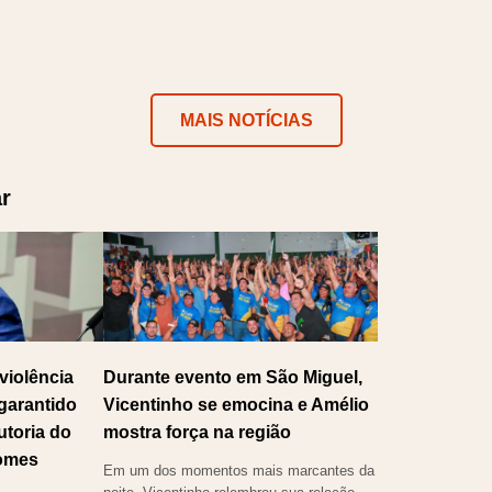
ok
er
atsApp
Telegram
MAIS NOTÍCIAS
r
violência
Durante evento em São Miguel,
 garantido
Vicentinho se emocina e Amélio
utoria do
mostra força na região
omes
Em um dos momentos mais marcantes da