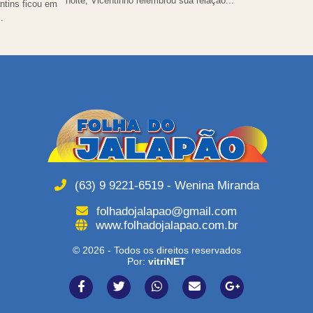
noite, Vicentinho relembrou sua relação...
tins ficou em
.
(63) 9 9221-6519 - Wenina Miranda
folhadojalapao@gmail.com
www.folhadojalapao.com.br
© 2026 - Todos os direitos reservados
Por:
vitriNET