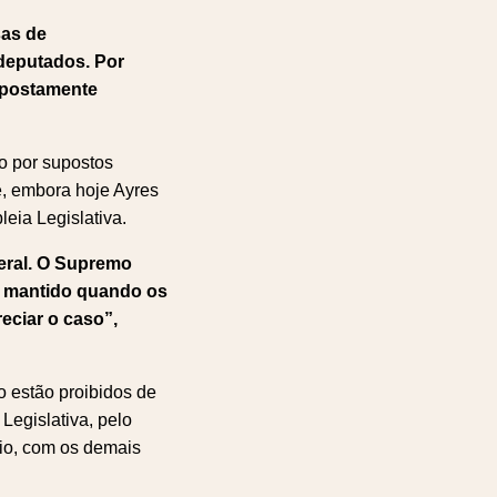
sas de
 deputados. Por
supostamente
o por supostos
e, embora hoje Ayres
eia Legislativa.
eral. O Supremo
er mantido quando os
eciar o caso”,
 estão proibidos de
Legislativa, pelo
eio, com os demais