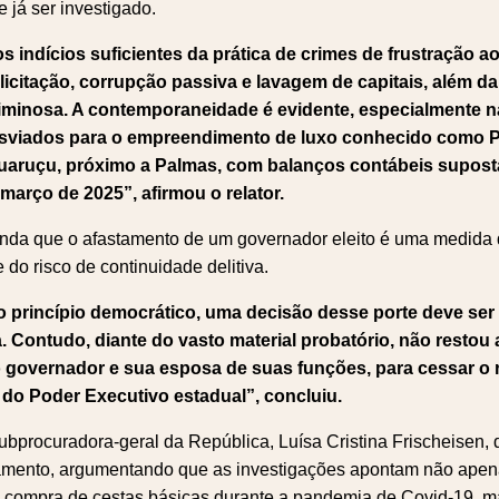
 já ser investigado.
 indícios suficientes da prática de crimes de frustração ao
licitação, corrupção passiva e lavagem de capitais, além d
iminosa. A contemporaneidade é evidente, especialmente n
esviados para o empreendimento de luxo conhecido como 
uaruçu, próximo a Palmas, com balanços contábeis supos
arço de 2025”, afirmou o relator.
nda que o afastamento de um governador eleito é uma medida 
do risco de continuidade delitiva.
o princípio democrático, uma decisão desse porte deve se
 Contudo, diante do vasto material probatório, não restou a
o governador e sua esposa de suas funções, para cessar o 
 do Poder Executivo estadual”, concluiu.
ubprocuradora-geral da República, Luísa Cristina Frischeisen,
mento, argumentando que as investigações apontam não apen
à compra de cestas básicas durante a pandemia de Covid-19, 