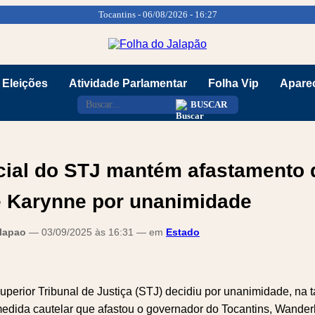
Tocantins - 06/08/2026 - 16:27
Eleições
Atividade Parlamentar
Folha Vip
Aparec
BUSCAR
cial do STJ mantém afastamento 
e Karynne por unanimidade
alapao
— 03/09/2025 às 16:31 — em
Estado
uperior Tribunal de Justiça (STJ) decidiu por unanimidade, na t
a medida cautelar que afastou o governador do Tocantins, Wander