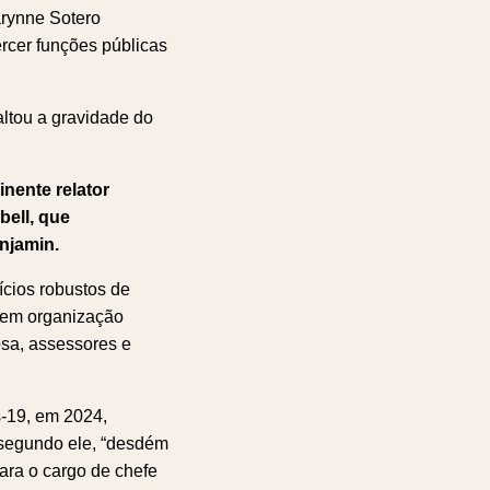
arynne Sotero
ercer funções públicas
altou a gravidade do
nente relator
bell, que
njamin.
cios robustos de
o em organização
sa, assessores e
-19, em 2024,
segundo ele, “desdém
ara o cargo de chefe