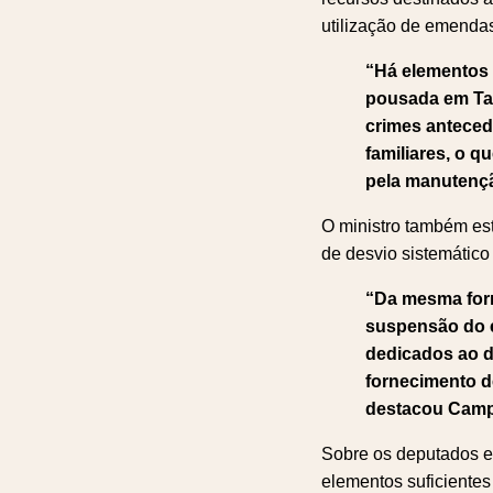
utilização de emenda
“Há elementos 
pousada em Taq
crimes anteced
familiares, o q
pela manutençã
O ministro também es
de desvio sistemático
“Da mesma form
suspensão do e
dedicados ao d
fornecimento de
destacou Camp
Sobre os deputados es
elementos suficientes