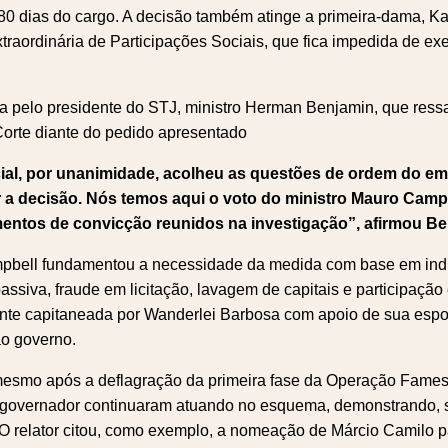
80 dias do cargo. A decisão também atinge a primeira-dama, K
traordinária de Participações Sociais, que fica impedida de ex
a pelo presidente do STJ, ministro Herman Benjamin, que ress
Corte diante do pedido apresentado
ial, por unanimidade, acolheu as questões de ordem do emi
r a decisão. Nós temos aqui o voto do ministro Mauro Camp
mentos de convicção reunidos na investigação”, afirmou Be
pbell fundamentou a necessidade da medida com base em indí
assiva, fraude em licitação, lavagem de capitais e participaçã
nte capitaneada por Wanderlei Barbosa com apoio de sua espo
ao governo.
smo após a deflagração da primeira fase da Operação Fames
 governador continuaram atuando no esquema, demonstrando, 
 O relator citou, como exemplo, a nomeação de Márcio Camilo p