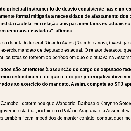
 do principal instrumento de desvio consistente nas empre
amente formal mitigaria a necessidade de afastamento dos
a medida cautelar em relação aos parlamentares estaduais 
om recursos desviados”, afirmou.
 do deputado federal Ricardo Ayres (Republicanos), investigad
 exercia mandato de deputado estadual. O relator destacou qu
l, os fatos se referem ao período em que ele atuava na Assembl
gados são anteriores à assunção do cargo de deputado fed
firmou entendimento de que o foro por prerrogativa deve s
ionados ao exercício do mandato. Assim, compete ao STJ apr
 Campbell determinou que Wanderlei Barbosa e Karynne Sotero
 governo estadual, incluindo o Palácio Araguaia e a Assembleia 
les também ficam impedidos de manter contato, por qualquer m