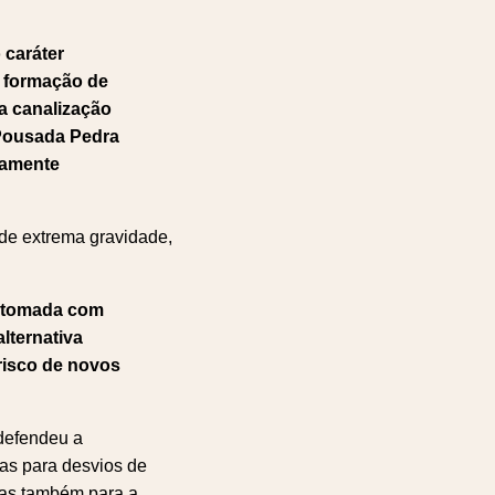
 caráter
a formação de
a canalização
Pousada Pedra
tamente
de extrema gravidade,
r tomada com
lternativa
risco de novos
 defendeu a
as para desvios de
mas também para a