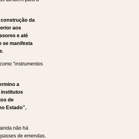
 construção da
erior aos
ssores e até
co se manifesta
e.
 como “instrumentos
ermino a
institutos
tos de
 no Estado”,
 ainda não há
 repasses de emendas.