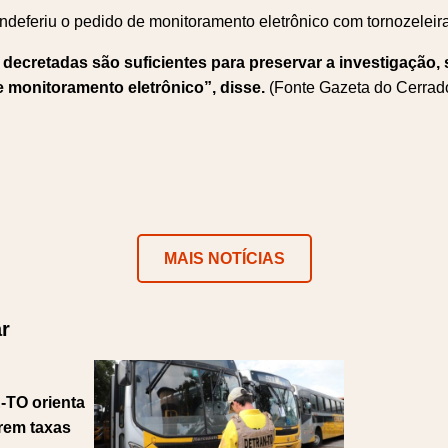
 indeferiu o pedido de monitoramento eletrônico com tornozeleira
 decretadas são suficientes para preservar a investigação,
 monitoramento eletrônico”, disse.
(Fonte Gazeta do Cerrad
ok
er
atsApp
Telegram
MAIS NOTÍCIAS
r
-TO orienta
arem taxas