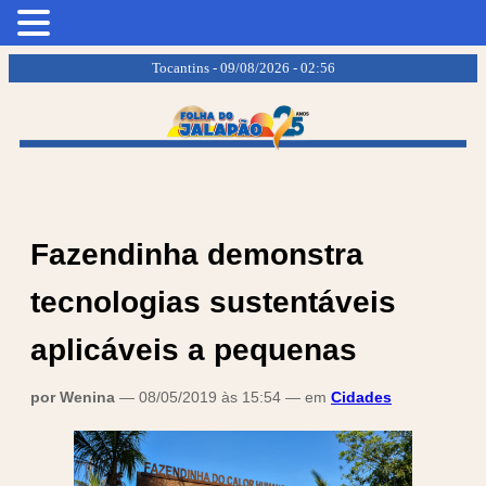
.
.
Tocantins - 09/08/2026 - 02:56
Fazendinha demonstra
tecnologias sustentáveis
aplicáveis a pequenas
por Wenina
— 08/05/2019 às 15:54 — em
Cidades