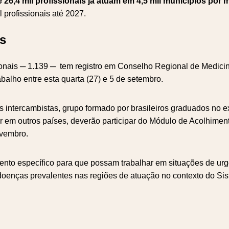
 26,4 mil profissionais já atuam em 4,5 mil municípios por
l profissionais até 2027.
as
sionais ─ 1.139 ─ tem registro em Conselho Regional de Medic
rabalho entre esta quarta (27) e 5 de setembro.
is intercambistas, grupo formado por brasileiros graduados no ex
r em outros países, deverão participar do Módulo de Acolhimen
ovembro.
nto específico para que possam trabalhar em situações de urg
doenças prevalentes nas regiões de atuação no contexto do S