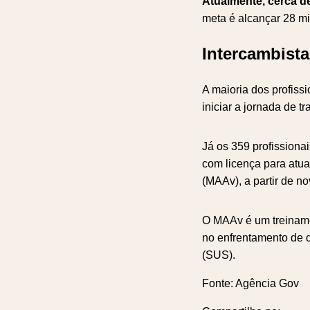
Atualmente, cerca de
meta é alcançar 28 mi
Intercambist
A maioria dos profis
iniciar a jornada de t
Já os 359 profissiona
com licença para atua
(MAAv), a partir de n
O MAAv é um treiname
no enfrentamento de 
(SUS).
Fonte: Agência Gov