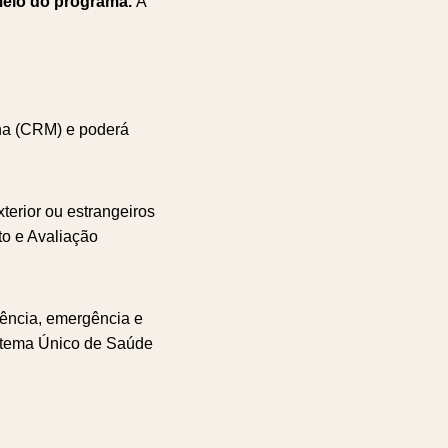
 meio do programa.
A
ina (CRM) e poderá
terior ou estrangeiros
to e Avaliação
ência, emergência e
istema Único de Saúde