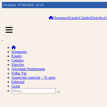
Tocantins - 07/08/2026 - 16:23
Destaques
Estado
Cidades
Eleições
At
.
Destaques
Estado
Cidades
Eleições
Atividade Parlamentar
Folha Vip
Aparecida especial – 31 anos
Editorial
Geral