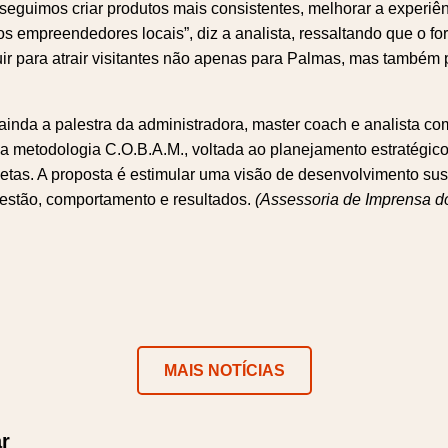
eguimos criar produtos mais consistentes, melhorar a experiênc
os empreendedores locais”, diz a analista, ressaltando que o fo
uir para atrair visitantes não apenas para Palmas, mas também 
ainda a palestra da administradora, master coach e analista c
 a metodologia C.O.B.A.M., voltada ao planejamento estratégico
etas. A proposta é estimular uma visão de desenvolvimento sus
 gestão, comportamento e resultados.
(Assessoria de Imprensa d
ok
er
atsApp
Telegram
MAIS NOTÍCIAS
r