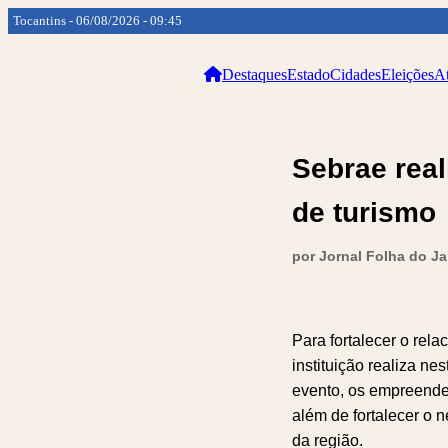
Tocantins - 06/08/2026 - 09:45
Destaques
Estado
Cidades
Eleições
At
Sebrae real
de turismo
por Jornal Folha do J
Para fortalecer o rel
instituição realiza ne
evento, os empreended
além de fortalecer o 
da região.