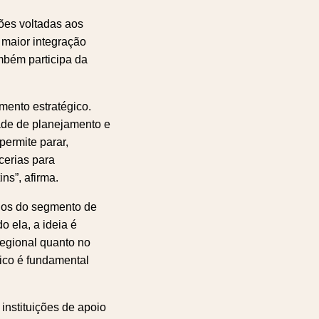
ções voltadas aos
 maior integração
mbém participa da
mento estratégico.
ade de planejamento e
permite parar,
cerias para
ns”, afirma.
rios do segmento de
o ela, a ideia é
regional quanto no
lico é fundamental
instituições de apoio