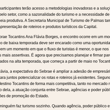
participantes terão acesso a metodologias inovadoras e a solu
pelo setor, como a sazonalidade do turismo e a necessidade de
deia produtiva. A Secretaria Municipal de Turismo de Palmas ta
resentação de roteiros e produtos turísticos da Capital.
brae Tocantins Ana Flávia Borges, o encontro ocorre em um mo
do de baixa temporada deve ser encarado como uma oportunid
 em um momento em que o fluxo de turistas é menor, o que nos 
as mais assertivas. É agora que precisamos planejar e firmar par
tados na alta temporada, que começa a partir de maio no Tocanti
ávia, a expectativa do Sebrae é ampliar a adesão de empresá
a juntos potencializar os rotas e roteiros já existentes. Segund
 destino Tocantins de forma mais competitiva, tanto no mercado 
o dela, a atuação conjunta entre Sebrae, agências e poder púb
ções de promoção do Estado.
ninguém faz turismo sozinho. Quando agência, poder público e 