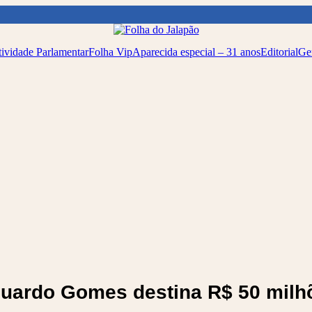
ividade Parlamentar
Folha Vip
Aparecida especial – 31 anos
Editorial
Ge
uardo Gomes destina R$ 50 milh