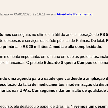
alapao
— 05/01/2026 às 16:11 — em
Atividade Parlamentar
Gomes
conseguiu, no último dia útil do ano, a liberação de
R$ 5
de despesas e serviços da saúde pública de Palmas. Do total,
o primária
, e
R$ 20 milhões à média e alta complexidade
.
m momento importante, em um ano em que as prefeituras, incl
es financeiras. O prefeito
Eduardo Siqueira Campos
comemoro
ndo uma agenda para a saúde que vai desde a ampliação
 resolução da falta de medicamentos, modernização da distr
horias nas UPAs. Conseguimos dar um salto de qualidade
”
ecurso, ele destacou o papel de Brasília: “
Tivemos um dese