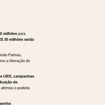
0 milhões
para
R$ 30 milhões serão
uindo Palmas,
u a liberação do
 de UBS, campanhas
ibuição de
, afirmou o prefeito
mpenho