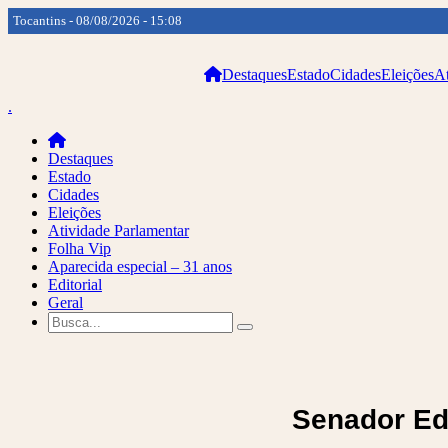
Tocantins - 08/08/2026 - 15:08
Destaques
Estado
Cidades
Eleições
At
.
Destaques
Estado
Cidades
Eleições
Atividade Parlamentar
Folha Vip
Aparecida especial – 31 anos
Editorial
Geral
Senador Ed