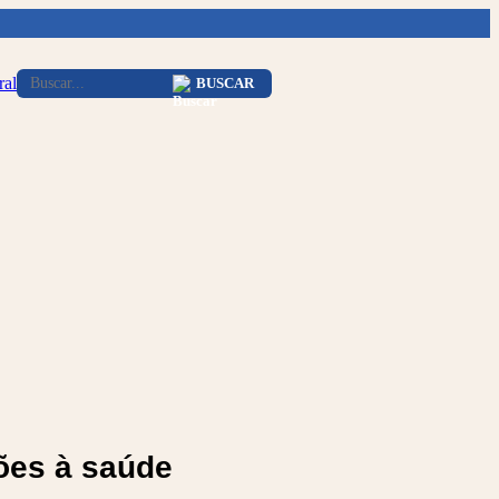
ral
BUSCAR
ões à saúde