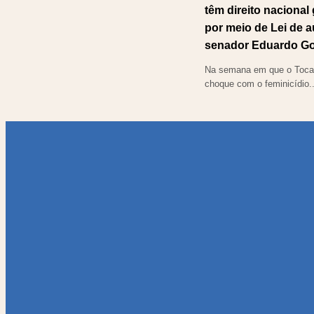
têm direito nacional
por meio de Lei de a
senador Eduardo G
Na semana em que o Tocan
choque com o feminicídio..