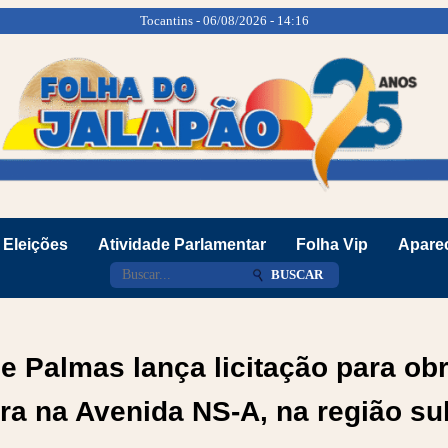
Tocantins - 06/08/2026 - 14:16
Eleições
Atividade Parlamentar
Folha Vip
Aparec
BUSCAR
de Palmas lança licitação para ob
ura na Avenida NS-A, na região sul