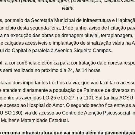
drenagem pluvial, terraplanagem, pavimentação, calçadas acess
viária
s, por meio da Secretaria Municipal de Infraestrutura e Habitaç
unicípio desta segunda-feira, 1º de junho, aviso de licitação pa
a na execução das obras de drenagem pluvial, terraplanagem,
 de calçadas acessíveis e implantação de sinalização viária na
sul da Capital e paralela à Avenida Siqueira Campos.
l, a concorrência eletrônica para contratação da empresa resp
 será realizada no próximo dia 24, às 14 horas.
arão dois importantes trechos da via, que vão facilitar o aces
e atendem diariamente a população de Palmas e de diversos mu
do entre as avenidas LO-25 e LO-27, na 1101 Sul (antiga ACSU
e acesso ao Hospital do Amor. O segundo trecho fica entre as 
 SO 130), via de acesso ao Centro de Atenção Psicossocial In
 Mulher e Maternidade Estadual.
 em uma infraestrutura que vai muito além da pavimentaçã