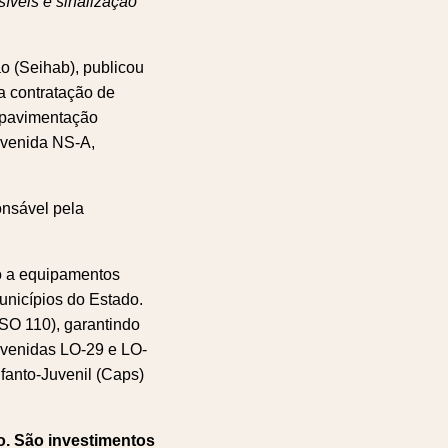
íveis e sinalização
ão (Seihab), publicou
ra contratação de
 pavimentação
 Avenida NS-A,
onsável pela
so a equipamentos
nicípios do Estado.
 SO 110), garantindo
avenidas LO-29 e LO-
fanto-Juvenil (Caps)
o. São investimentos