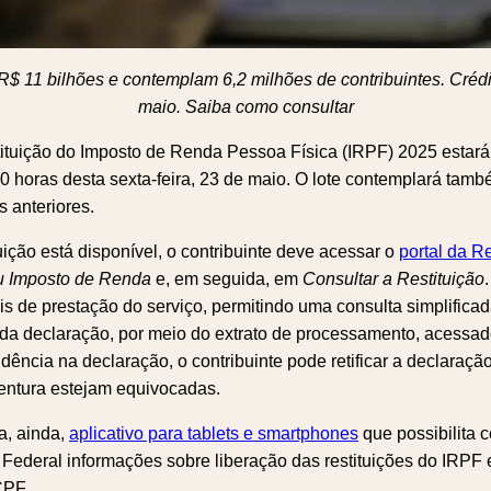
11 bilhões e contemplam 6,2 milhões de contribuintes. Crédit
maio. Saiba como consultar
stituição do Imposto de Renda Pessoa Física (IRPF) 2025 estará
10 horas desta sexta-feira, 23 de maio. O lote contemplará tamb
s anteriores.
uição está disponível, o contribuinte deve acessar o
portal da R
 Imposto de Renda
e, em seguida, em
Consultar a Restituição
is de prestação do serviço, permitindo uma consulta simplifica
 da declaração, por meio do extrato de processamento, acessa
dência na declaração, o contribuinte pode retificar a declaração
entura estejam equivocadas.
a, ainda,
aplicativo para tablets e smartphones
que possibilita 
Federal informações sobre liberação das restituições do IRPF e
CPF.