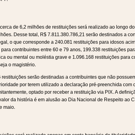
 cerca de 6,2 milhões de restituições será realizado ao longo do
ilhões. Desse total, R$ 7.811.380.786,21 serão destinados a con
gal, o que corresponde a 240.081 restituições para idosos aci
 para contribuintes entre 60 e 79 anos, 199.338 restituições pa
ica ou mental ou moléstia grave e 1.096.168 restituições para c
eja o magistério.
 restituições serão destinadas a contribuintes que não possuem
oridade por terem utilizado a declaração pré-preenchida com 
antemente, optado por receber a restituição via PIX. A defini
valor da história é em alusão ao Dia Nacional de Respeito ao Co
e maio.