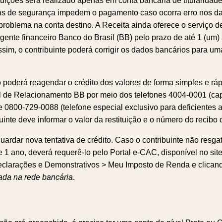
uições será realizado apenas em conta bancária de titularidade 
nas de segurança impedem o pagamento caso ocorra erro nos d
problema na conta destino. A Receita ainda oferece o serviço
agente financeiro Banco do Brasil (BB) pelo prazo de até 1 (um)
Assim, o contribuinte poderá corrigir os dados bancários para u
 poderá reagendar o crédito dos valores de forma simples e rá
al de Relacionamento BB por meio dos telefones 4004-0001 (cap
 0800-729-0088 (telefone especial exclusivo para deficientes aud
uinte deve informar o valor da restituição e o número do recibo
uardar nova tentativa de crédito. Caso o contribuinte não resga
e 1 ano, deverá requerê-lo pelo Portal e-CAC, disponível no sit
clarações e Demonstrativos > Meu Imposto de Renda e clica
tada na rede bancária
.