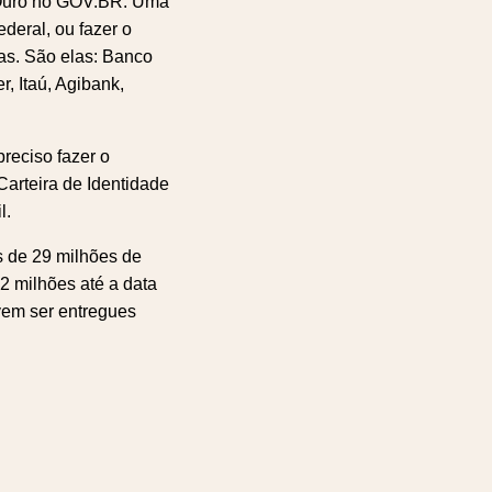
ou Ouro no GOV.BR. Uma
ederal, ou fazer o
das. São elas: Banco
, Itaú, Agibank,
preciso fazer o
arteira de Identidade
l.
s de 29 milhões de
2 milhões até a data
evem ser entregues