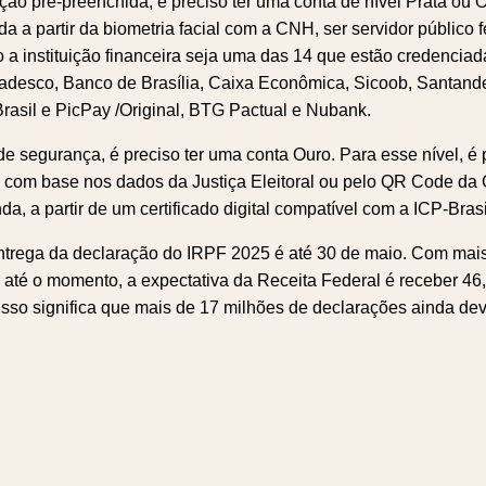
ração pré-preenchida, é preciso ter uma conta de nível Prata 
a a partir da biometria facial com a CNH, ser servidor público f
o a instituição financeira seja uma das 14 que estão credencia
Bradesco, Banco de Brasília, Caixa Econômica, Sicoob, Santander
 Brasil e PicPay /Original, BTG Pactual e Nubank.
de segurança, é preciso ter uma conta Ouro. Para esse nível, é 
 com base nos dados da Justiça Eleitoral ou pelo QR Code da C
da, a partir de um certificado digital compatível com a ICP-Brasi
entrega da declaração do IRPF 2025 é até 30 de maio. Com mai
até o momento, a expectativa da Receita Federal é receber 46,
. Isso significa que mais de 17 milhões de declarações ainda d
ok
er
atsApp
Telegram