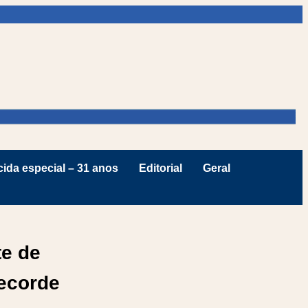
ida especial – 31 anos
Editorial
Geral
te de
recorde