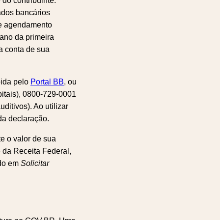
do contribuinte.
ados bancários
 de agendamento
 ano da primeira
ma conta de sua
pida pelo
Portal BB
, ou
itais), 0800-729-0001
itivos). Ao utilizar
 da declaração.
te o valor de sua
e da Receita Federal,
ndo em
Solicitar