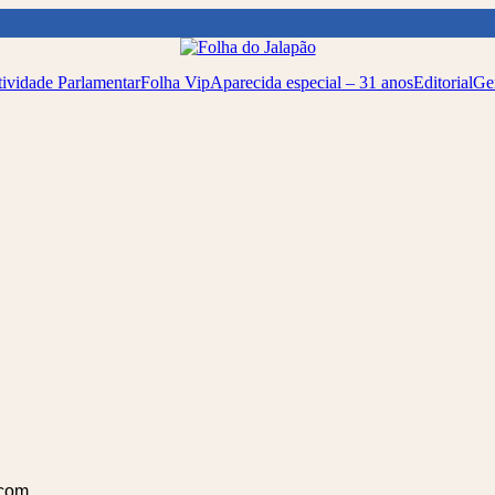
ividade Parlamentar
Folha Vip
Aparecida especial – 31 anos
Editorial
Ge
.com