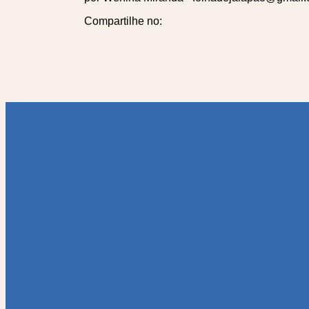
Compartilhe no:
Paginação
de
posts