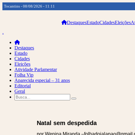
Tocantins - 08/08/2026 - 11:11
Destaques
Estado
Cidades
Eleições
At
.
Destaques
Estado
Cidades
Eleições
Atividade Parlamentar
Folha Vip
Aparecida especial – 31 anos
Editorial
Geral
Natal sem despedida
por Wenina Miranda –folhadojalapao@gmail