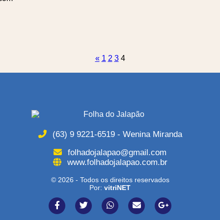
«
1
2
3
4
(63) 9 9221-6519 - Wenina Miranda
folhadojalapao@gmail.com
www.folhadojalapao.com.br
© 2026 - Todos os direitos reservados
Por:
vitriNET